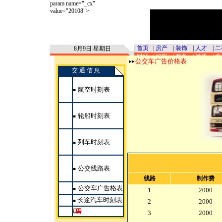
公交车广告价格表
交 通 信 息
航空时刻表
■
轮船时刻表
■
列车时刻表
■
公交线路表
■
线路
制作费
公交车广告
格表
■
1
2000
长途汽车时刻表
■
2
2000
3
2000