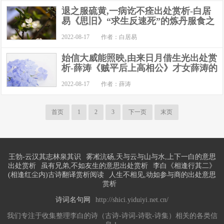
退之服硫黄,一病讫不痊出处赏析-白居
易《思旧》“求生反速死”的炼丹服食之
2022-08-17
作者：白居易
始信大威能照映,由来日月借生光出处赏
析-薛涛《贼平后上高相公》才女薛涛的
2022-08-17
作者：薛涛
首页
1
2
3
下一页
末页
王勃-云汉其志林泉其识
雾凇沆砀,天与云与山与水,上下一白的意思
出处赏析
虽有兄弟,不如友生的意思出处赏析
李白《相逢行其二》
(相逢红尘内)古诗翻译赏析阅读
人生不相见,动如参与商的出处意思
赏析
诗词名句网
http://shici.yiduiyi.net.cn/
我们专注于收集整理李白的诗（古诗-诗词-诗歌-诗集）相关的各类信