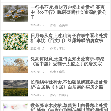
一行书不读,身封万户侯出处赏析-聂夷
中《公子行》晚唐垄断社会资源的贵公
子
2022-08-17
作者：聂夷中
日月每从肩上过,山河长在掌中看出处赏
析-李忱《百丈山》终露峥嵘的唐宣宗
2022-08-17
作者：李忱
凭高何限意,无复侍臣知出处赏析-李昂
《宫中题》受制于太监之手的唐文宗
2022-08-17
作者：李昂
长羡蜗牛犹有舍,不如硕鼠解藏身出处赏
析-白居易《卜居》白居易的买房之路
2022-08-17
作者：白居易
数条藤束木皮棺,草殡荒山白骨寒出处赏
析-韩愈《去岁自刑部侍郎以罪贬潮州刺