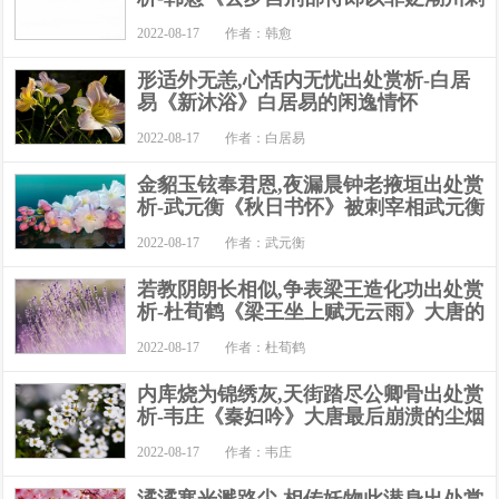
2022-08-17
作者：韩愈
形适外无恙,心恬内无忧出处赏析-白居
易《新沐浴》白居易的闲逸情怀
2022-08-17
作者：白居易
金貂玉铉奉君恩,夜漏晨钟老掖垣出处赏
析-武元衡《秋日书怀》被刺宰相武元衡
2022-08-17
作者：武元衡
若教阴朗长相似,争表梁王造化功出处赏
析-杜荀鹤《梁王坐上赋无云雨》大唐的
2022-08-17
作者：杜荀鹤
内库烧为锦绣灰,天街踏尽公卿骨出处赏
析-韦庄《秦妇吟》大唐最后崩溃的尘烟
2022-08-17
作者：韦庄