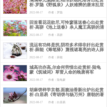
潏潏寒光溅路尘,相传妖物此潜身出处赏
析-罗隐《野狐泉》人妖难辨的唐末乱世
2022-08-17
作者：罗隐
回首看花花欲尽,可怜寥落送春心出处赏
析-高骈《池上送春》杀人魔王高骈的清
2022-08-17
作者：高骈
流运有功终是扰,阴符多术得非奸出处赏
析-薛能《筹笔驿》蔑视诸葛亮的诗人薛
2022-08-17
作者：薛能
城高功亦高,尔命何劳惜出处赏析-陆龟
蒙《筑城词》草菅人命的晚唐将军
2022-08-17
作者：陆龟蒙
胡麻饼样学京都,面脆油香新出炉出处赏
析-白居易《寄胡饼与杨万州》唐朝的著
2022-08-17
作者：白居易