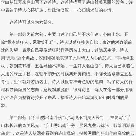
李白从江
夏
来庐山写了这首诗。这首诗描写了庐山雄美秀丽的景色，诗
中表达了诗人心怀旷达，对政治淡漠，一心归隐求仙的心情。
这首诗可以分为六部分。
第一部分为前六句，主要自述了自己的不求仕途，心向山水。开
篇“我本楚狂人，凤歌笑孔丘”，诗人以楚狂接舆自比，表达他对政治前
途的失望，表示自己要像楚狂那样游历名山大山，过隐居生活。诗人
用“凤歌”这个典故，深刻精确地表现了此时诗人内心的悲凉。“手持绿玉
杖，朝别黄鹤楼。五岳寻仙不辞远，一生好入名山游”，诗人自己拿着仙
人用的绿玉手杖，在朝阳初升的时候离开黄鹤楼。不辞长途跋涉去五岳
寻仙，生平就好游历名山。诗人以很有神奇色彩的笔调，写了诗人的行
程和寻仙隐居的志向，意境飘渺脱俗，很有诗意。诗人在这一部分用概
括性语言为整首诗拉开了序幕，接着诗人开始写游历庐山时看到的景
象。
第二部分（“庐山秀出南斗傍”到“鸟飞不到吴天长”），主要写了庐
山和长江的奇美风光。“庐山秀出南斗旁，屏风九叠云锦张，影落明湖青
黛光”，这是诗人从远处看到的庐山概貌，挺拔秀丽的庐山伸向高耸的云