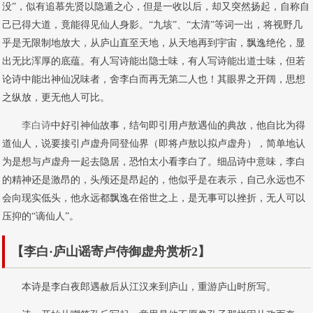
没”，似有追慕先贤以隐遁之心，但是一收以后，却又突然扬起，自称自
己已得大道，竟能得见仙人身影。“九垓”、“太清”等词一出，将视野几
乎是无限制地放大，从庐山直至天地，从天地再到宇宙，飘逸绝伦，显
出无比浑厚的底蕴。有人写诗能出隐士味，有人写诗能出道士味，但若
论诗中能出神仙况味者，舍李白而再无第二人也！其眼界之开阔，思想
之纵放，更无他人可比。
李白诗
中好引神仙故事，结句即引用卢敖遇仙的典故，他自比为得
道仙人，说要接引卢虚舟同登仙界（即将卢敖以拟卢虚舟），简单地认
为是想与卢虚舟一起去隐居，恐怕太小看李白了。细品诗中意味，李白
的精神还是激昂的，头颅还是昂起的，他似乎是在表示，自己永远也不
会向现实低头，他永远都飘逸在俗世之上，是无事可以挫折，无人可以
压抑的“谪仙人”。
【李白·庐山谣寄卢侍御虚舟赏析2】
本诗是李白夜郎遇赦后从江汉来到庐山，重游庐山时所写。