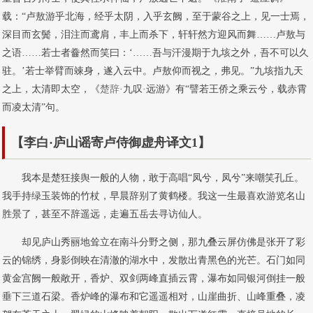
载：“卢敖游乎北海，经乎太阴，入乎玄阙，至于蒙谷之上，见一士焉，
深目而玄鬓，泪注而鸢肩，丰上而杀下，轩轩然方迎风而舞……卢敖与
之语……若士者齤然而笑曰：‘……吾与汗漫期于九垓之外，吾不可以久
驻。’若士举臂而竦身，遂入云中。卢敖仰而视之，弗见。”九垓指九天
之上，太清即太空，《
楚辞
·九叹·远游》有“譬若王侨之乘云兮，载赤霄
而凌太清”句。
【李白·庐山谣寄卢侍御虚舟译文1】
我本是楚狂接舆一般的人物，敢于高唱“凤兮，凤兮”来嘲笑孔丘。
我手持绿玉装饰的竹杖，早晨辞别了黄鹤楼。我这一生最喜欢游览名山
胜景了，甚至不辞遥远，走遍五岳去寻访仙人。
却见庐山秀丽地耸立在南斗分野之侧，那九叠云屏仿佛是张开了彩
云的锦绣，身影倒映在清澈的湖水中，发散出青黑色的光芒。石门如同
黄金宫阙一般敞开，香炉、双剑两峰直插云霄，瀑布如同银河倒挂一般
垂下三道石梁。香炉峰的瀑布和它遥遥相对，山崖曲折、山峰重叠，凌