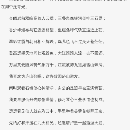
在湖中泛青光。
金阙岩前双峰高耸入云端，三叠泉像银河倒挂三石梁；
香炉峰瀑布与它遥遥相望，重崖叠嶂气势直逼近上苍。
翠影红霞与朝日相互辉映，鸟儿也飞不过吴天苍茫茫。
登高远望天地间壮观景象，大江滚滚东流一去不回还。
万里黄云随风势气象万千，江流波涛九道如雪山奔淌。
我喜欢为庐山歌唱，这兴致因庐山激发。
闲时观看石镜使心神清净，谢公的足迹早被盖满青苔。
我要早服仙丹去除俗世情，修习琴心三叠学道也初成。
远远看见仙人就在彩云中，手里举着芙蓉花朝拜玉京。
先约好和汗漫在九天相见，还邀请卢敖一起遨游天庭。