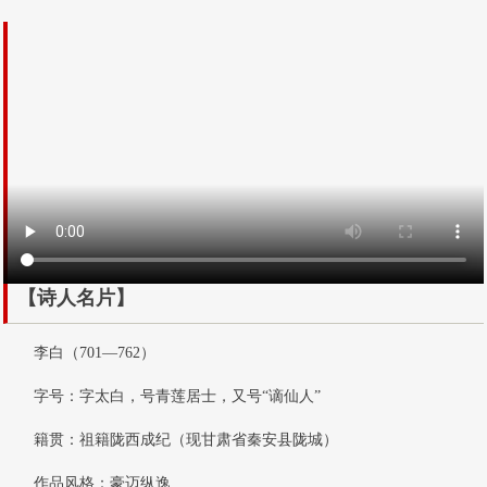
【诗人名片】
李白（701—762）
字号：字太白，号青莲居士，又号“谪仙人”
籍贯：祖籍陇西成纪（现甘肃省秦安县陇城）
作品风格：豪迈纵逸