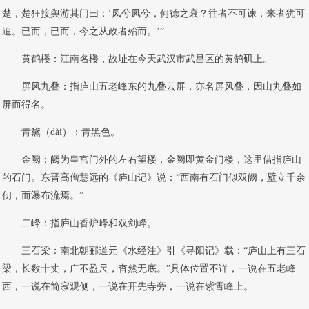
楚，楚狂接舆游其门曰：‘凤兮凤兮，何德之衰？往者不可谏，来者犹可
追。已而，已而，今之从政者殆而。’”
黄鹤楼：江南名楼，故址在今天武汉市武昌区的黄鹄矶上。
屏风九叠：指庐山五老峰东的九叠云屏，亦名屏风叠，因山丸叠如
屏而得名。
青黛（dài）：青黑色。
金阙：阙为皇宫门外的左右望楼，金阙即黄金门楼，这里借指庐山
的石门。东晋高僧慧远的《庐山记》说：“西南有石门似双阙，壁立千余
仞，而瀑布流焉。”
二峰：指庐山香炉峰和双剑峰。
三石梁：南北朝郦道元《水经注》引《寻阳记》载：“庐山上有三石
梁，长数十丈，广不盈尺，杳然无底。”具体位置不详，一说在五老峰
西，一说在简寂观侧，一说在开先寺旁，一说在紫霄峰上。