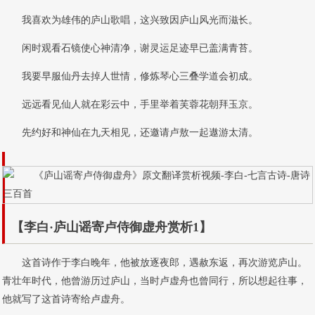
我喜欢为雄伟的庐山歌唱，这兴致因庐山风光而滋长。
闲时观看石镜使心神清净，谢灵运足迹早已盖满青苔。
我要早服仙丹去掉人世情，修炼琴心三叠学道会初成。
远远看见仙人就在彩云中，手里举着芙蓉花朝拜玉京。
先约好和神仙在九天相见，还邀请卢敖一起遨游太清。
【李白·庐山谣寄卢侍御虚舟赏析1】
这首诗作于李白晚年，他被放逐夜郎，遇赦东返，再次游览庐山。
青壮年时代，他曾游历过庐山，当时卢虚舟也曾同行，所以想起往事，
他就写了这首诗寄给卢虚舟。