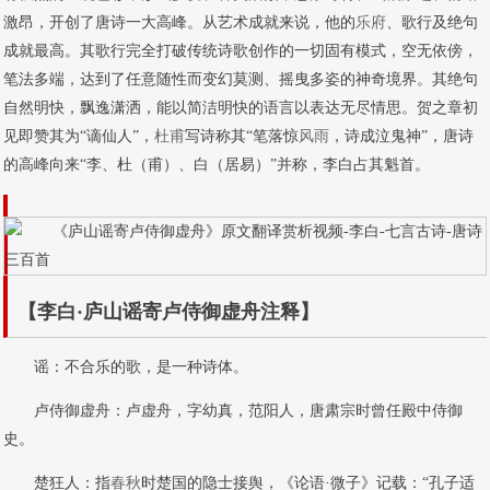
激昂，开创了唐诗一大高峰。从艺术成就来说，他的
乐府
、歌行及绝句
成就最高。其歌行完全打破传统诗歌创作的一切固有模式，空无依傍，
笔法多端，达到了任意随性而变幻莫测、摇曳多姿的神奇境界。其绝句
自然明快，飘逸潇洒，能以简洁明快的语言以表达无尽情思。贺之章初
见即赞其为“谪仙人”，
杜甫
写诗称其“笔落惊
风雨
，诗成泣鬼神”，唐诗
的高峰向来“李、杜（甫）、白（居易）”并称，李白占其魁首。
【李白·庐山谣寄卢侍御虚舟注释】
谣：不合乐的歌，是一种诗体。
卢侍御虚舟：卢虚舟，字幼真，范阳人，唐肃宗时曾任殿中侍御
史。
楚狂人：指
春
秋
时楚国的隐士接舆，《论语·微子》记载：“孔子适