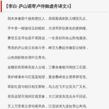
【李白·庐山谣寄卢侍御虚舟译文3】
我本来像那个接舆楚狂人，高唱着讽刺歌儿嘲笑孔丘。
手中拿一根镶绿玉的棍杖，大清早辞别著名的黄鹤楼。
攀登五岳寻仙道不畏路远，一生喜好到名山胜地遨游。
秀美的庐山耸立在南斗旁，峰峦九叠起伏像彩云铺张，
山色倒影映在湖中泛青光。
金阙岩前双峰高耸入云端，三叠泉像银河倒挂三石梁。
香炉峰瀑布与它遥遥相望，重崖叠嶂耸云霄莽莽苍苍。
翠影红霞与朝日相互辉映，鸟儿也飞不过吴天广又长。
登高远望天地间壮观景象，大江滚滚东流去永不回还。
天上万里黄云变动着风色，江流波涛九道如雪山奔淌。