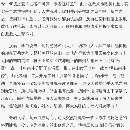
兮，何德之衰？往者不可谏，来者犹可追”，似乎在恶意地嘲笑孔丘，其
实是善意地提醒孔丘，人世混浊，你的理想是很难达成的啊。换而言
之，接舆对待孔丘，并没有我醒尔醉的优越感，反而在某种程度上很敬
重孔丘的执着。李白以此为开篇，正说明他和那些遭受挫折便求隐逸、
自欺欺人之辈不同。
接着，李白说自己到处游览名山大川，访求仙人，其中最让他惊艳
的却在五岳之外，是那美丽的庐山。古代占星家为了用天象变化来占卜
人间的吉凶祸福，将天上星空区域与地上的国州互相对应，乃有“分
野”一说，其中南斗分野正在浔阳一带，庐山位于其中，故言“秀出南斗
傍”。由此发端，诗人开始了对山胜景的备悉描写，用语雄奇，笔力苍
劲，奇峰怪石不仅如图画般展现在读者面前，更使人感觉似乎天地之间
别无它物，所柱唯有此峰，所垂唯有此瀑，所回环汹涌唯有山下滚滚长
江而已。同样描写景物，有人写来素淡，有人写来秾丽，有人写来秀
雅，但论起并兼飞逸、雄浑、昂扬、博大风味的，无人可及李白！
奇岩飞瀑、黄云白波写完，诗人突然将笔锋一收，原本飞扬恣意的
格调陡然一变，转为清幽，始出修道之意。他特意点出“谢公宿处青苔