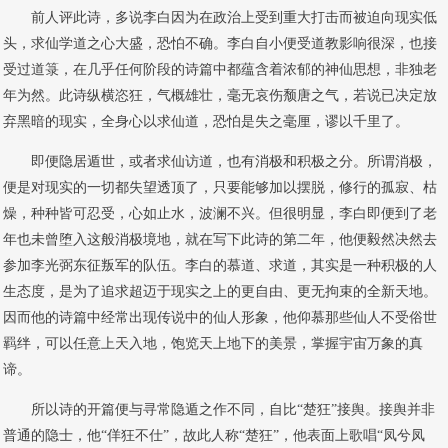
前人评此诗，多说李白因为在政治上受到重大打击而被迫向现实低
头，求仙学道之心大盛，恐怕不确。李白自小便受道教影响很深，也接
受过道箓，在几乎任何阶段的诗篇中都蕴含着浓郁的神仙思想，非独老
年为然。此诗纵横恣狂，气概雄壮，毫无哀伤颓唐之气，若说已决定放
弃黑暗的现实，全身心以求仙道，恐怕是失之毫厘，谬以千里了。
即便隐居遁世，或者求仙访道，也有消极和积极之分。所谓消极，
便是对现实的一切都失望透顶了，只要能够加以摆脱，修行的孤寂、枯
燥，种种皆可忍受，心如止水，波澜不兴。但很明显，李白即便到了老
年也未曾堕入这般消极境地，就在写下此诗的第二年，他便毅然决然去
参加李光弼东征叛军的队伍。李白的慕道、求道，其实是一种积极的人
生态度，是为了追求超迈于现实之上的更自由、更无拘束的全新天地。
因而他的诗篇中经常出现传说中的仙人形象，他仰慕那些仙人不受俗世
羁绊，可以任意上天入地，饱览天上地下的美景，掌握宇宙万象的真
谛。
所以诗的开篇便与寻常隐遁之作不同，自比“楚狂”接舆。接舆并非
普通的隐士，他“佯狂不仕”，故此人称“楚狂”，他表面上歌唱“凤兮凤