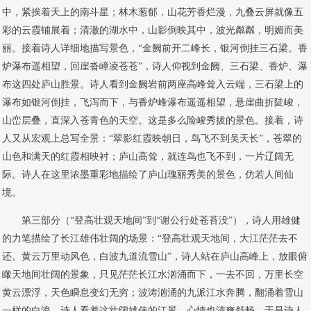
中，紧挨着天上的南斗星；林木葱郁，山花芳香烂漫，九叠云屏就像五
彩的云霞铺展着；清澈的湖水中，山影倒映其中，波光粼粼，明媚而美
丽。接着诗人详细地描写景色，“金阙前开二峰长，银河倒挂三石梁。香
炉瀑布遥相望，回崖沓嶂凌苍苍”，诗人仰视到金阙、三石梁、香炉、瀑
布这四处庐山胜景。诗人看到金阙岩前两座高峰耸入云端，三石梁上的
瀑布如银河倒挂，飞泻而下，与香炉峰瀑布遥遥相望，悬崖曲折陡峻，
山峦层叠，直深入苍青色的天空。这是多么险峻秀拔的景色。接着，诗
人又从宏观上总写全景：“翠影红霞映朝日，鸟飞不到吴天长”，苍翠的
山色和满天的红霞相映衬；庐山高耸，就连鸟也飞不到，一片辽阔无
际。诗人在这里浓墨重彩地描绘了庐山瑰丽秀美的景色，仿若人间仙
境。
第三部分（“登高壮观天地间”到“谢公行处苍苔没”），诗人用雄健
的力笔描绘了长江雄伟壮阔的场景：“登高壮观天地间，大江茫茫去不
还。黄云万里动风色，白波九道流雪山”，诗人站在庐山高峰上，放眼俯
瞰天地间壮阔的景象，只见茫茫长江水汹涌而下，一去不回，万里长空
黄云漂浮，天色瞬息变幻无穷；波涛汹涌的九派江水奔腾，翻涌着雪山
一样的白浪。诗人看着这壮阔雄伟的江景，心情也清爽舒畅。于是诗人