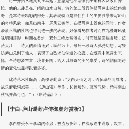
诗一开始从嘲笑孔丘写起，意思是他不愿像孔子那样因从政而奔
忙。他的志趣是在广阔的山水自然。诗的第二段具体描写庐山的雄伟幽
奇，是本诗最精彩的部分，其表现特点是抓住庐山的主要胜景来写庐山
的奇特风貌，如秀出南斗、屏风云锦等。在描写庐山景色的同时，作者
豪放不羁的性格也得到进一步的表现。好像看见作者时而在九叠屏风凝
视明湖落影，时而在香炉、双剑二峰欣赏瀑布，时而眺望回崖沓嶂，茫
茫大江……诗人的豪情逸兴，跃然纸上。最后一段诗人驰骋幻想，写登
访庐山见到了仙人，表现了自己求仙学道的心愿，在惬意中流露出悲
怆。全诗想象丰富，境界开阔，给人以雄奇的美的享受，诗的韵律随诗
情的变化也显得跌宕多姿。
此诗艺术性颇高，高棅评此诗：“太白天仙之词，语多率然而成者，
故乐府歌词咸善……《庐山谣》等作，长篇短韵，驱驾气势，殆与南山
秋气并高可也。”（《唐诗品汇》）
【李白·庐山谣寄卢侍御虚舟赏析3】
李白曾受永王李璘的牵涉，被流放夜郎，在流放途中遇赦，次年，