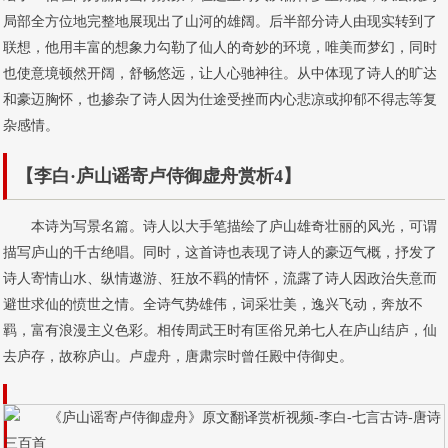
局部全方位地完整地展现出了山河的雄阔。后半部分诗人由现实转到了
联想，他用丰富的想象力勾勒了仙人的奇妙的环境，唯美而梦幻，同时
也使意境顿然开阔，舒畅悠远，让人心驰神往。从中体现了诗人的旷达
和豪迈胸怀，也掺杂了诗人因为仕途受挫而内心悲凉或抑郁不得志等复
杂感情。
【李白·庐山谣寄卢侍御虚舟赏析4】
本诗为写景名篇。诗人以大手笔描绘了庐山雄奇壮丽的风光，可谓
描写庐山的千古绝唱。同时，这首诗也表现了诗人的豪迈气概，抒发了
诗人寄情山水、纵情遨游、狂放不羁的情怀，流露了诗人因政治失意而
避世求仙的愤世之情。全诗气势雄伟，词采壮美，逸兴飞动，奔放不
羁，富有浪漫主义色彩。相传周武王时有匡俗兄弟七人在庐山结庐，仙
去庐存，故称庐山。卢虚舟，唐肃宗时曾任殿中侍御史。