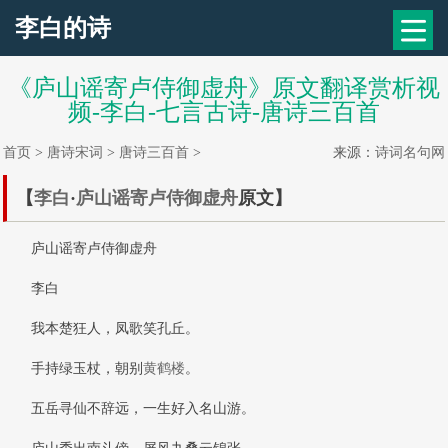
李白的诗
《庐山谣寄卢侍御虚舟》原文翻译赏析视
频-李白-七言古诗-唐诗三百首
首页
>
唐诗宋词
>
唐诗三百首
>
来源：
诗词名句网
【
李白
·
庐山谣寄卢侍御虚舟
原文】
庐山谣寄卢侍御虚舟
李白
我本楚狂人，凤歌笑孔丘。
手持绿玉杖，朝别
黄鹤楼
。
五岳寻仙不辞远，一生好入名山游。