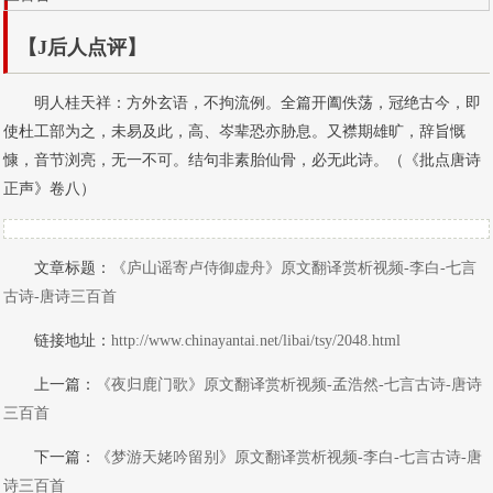
【J后人点评】
明人桂天祥：方外玄语，不拘流例。全篇开阖佚荡，冠绝古今，即
使杜工部为之，未易及此，高、岑辈恐亦胁息。又襟期雄旷，辞旨慨
慷，音节浏亮，无一不可。结句非素胎仙骨，必无此诗。（《批点唐诗
正声》卷八）
文章标题：
《庐山谣寄卢侍御虚舟》原文翻译赏析视频-李白-七言
古诗-唐诗三百首
链接地址：
http://www.chinayantai.net/libai/tsy/2048.html
上一篇：
《夜归鹿门歌》原文翻译赏析视频-孟浩然-七言古诗-唐诗
三百首
下一篇：
《梦游天姥吟留别》原文翻译赏析视频-李白-七言古诗-唐
诗三百首