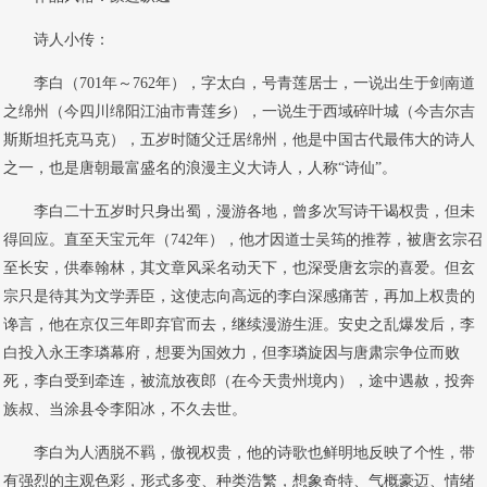
诗人小传：
李白（701年～762年），字太白，号青莲居士，一说出生于剑南道
之绵州（今四川绵阳江油市青莲乡），一说生于西域碎叶城（今吉尔吉
斯斯坦托克马克），五岁时随父迁居绵州，他是中国古代最伟大的诗人
之一，也是唐朝最富盛名的浪漫主义大诗人，人称“诗仙”。
李白二十五岁时只身出蜀，漫游各地，曾多次写诗干谒权贵，但未
得回应。直至天宝元年（742年），他才因道士吴筠的推荐，被唐玄宗召
至长安，供奉翰林，其文章风采名动天下，也深受唐玄宗的喜爱。但玄
宗只是待其为文学弄臣，这使志向高远的李白深感痛苦，再加上权贵的
谗言，他在京仅三年即弃官而去，继续漫游生涯。安史之乱爆发后，李
白投入永王李璘幕府，想要为国效力，但李璘旋因与唐肃宗争位而败
死，李白受到牵连，被流放夜郎（在今天贵州境内），途中遇赦，投奔
族叔、当涂县令李阳冰，不久去世。
李白为人洒脱不羁，傲视权贵，他的诗歌也鲜明地反映了个性，带
有强烈的主观色彩，形式多变、种类浩繁，想象奇特、气概豪迈、情绪