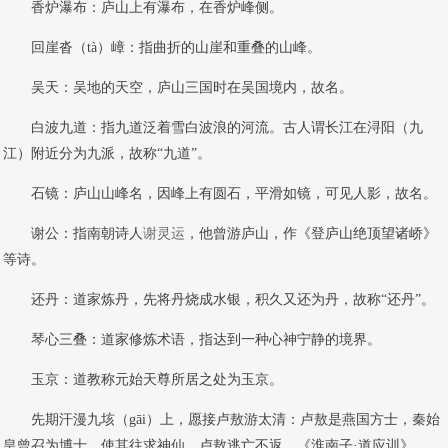
香炉瀑布：庐山上有瀑布，在香炉峰侧。
回崖沓（tà）嶂：指曲折的山崖和重叠的山峰。
吴天：吴地的天空，庐山三国时在吴国境内，故名。
白波九道：指九道泛着雪白波浪的河流。古人谓长江在浔阳（九
江）附近分为九派，故称“九道”。
石镜：庐山山峰名，因峰上有圆石，平滑如镜，可见人影，故名。
谢公：指南朝诗人
谢灵运
，他曾游庐山，作《登庐山绝顶望诸峤》
等诗。
还丹：道家炼丹，先将丹烧成水银，积久又还为丹，故称“还丹”。
琴心三叠：道家修炼术语，指达到一种心神宁静的境界。
玉京：道教称元始天尊所居之处为玉京。
先期汗漫九垓（gāi）上，愿接卢敖游太清：卢敖是燕国方士，秦始
皇曾召为博士，使其往求神仙，卢敖逃亡不返。《淮南子·道应训》