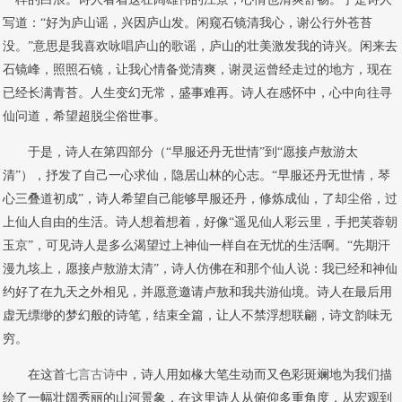
写道：“好为庐山谣，兴因庐山发。闲窥石镜清我心，谢公行外苍苔
没。”意思是我喜欢咏唱庐山的歌谣，庐山的壮美激发我的诗兴。闲来去
石镜峰，照照石镜，让我心情备觉清爽，谢灵运曾经走过的地方，现在
已经长满青苔。人生变幻无常，盛事难再。诗人在感怀中，心中向往寻
仙问道，希望超脱尘俗世事。
于是，诗人在第四部分（“早服还丹无世情”到“愿接卢敖游太
清”），抒发了自己一心求仙，隐居山林的心志。“早服还丹无世情，琴
心三叠道初成”，诗人希望自己能够早服还丹，修炼成仙，了却尘俗，过
上仙人自由的生活。诗人想着想着，好像“遥见仙人彩云里，手把芙蓉朝
玉京”，可见诗人是多么渴望过上神仙一样自在无忧的生活啊。“先期汗
漫九垓上，愿接卢敖游太清”，诗人仿佛在和那个仙人说：我已经和神仙
约好了在九天之外相见，并愿意邀请卢敖和我共游仙境。诗人在最后用
虚无缥缈的梦幻般的诗笔，结束全篇，让人不禁浮想联翩，诗文韵味无
穷。
在这首
七言古诗
中，诗人用如椽大笔生动而又色彩斑斓地为我们描
绘了一幅壮阔秀丽的山河景象，在这里诗人从俯仰多重角度，从宏观到