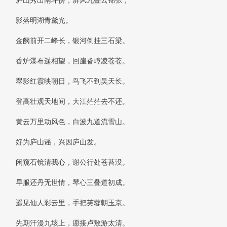
庐山秀出南斗傍，屏风九叠云锦张，
影落明湖青黛光。
金阙前开二峰长，银河倒挂三石梁。
香炉瀑布遥相望，回崖沓嶂凌苍苍。
翠影红霞映朝日，鸟飞不到吴天长。
登高
壮观天地间，大江茫茫去不还。
黄云万里动风色，白波九道流雪山。
好为庐山谣，兴因庐山发。
闲窥石镜清我心，谢公行处苍苔没。
早服还丹无世情，琴心三叠道初成。
遥见仙人彩云里，手把芙蓉朝玉京。
先期汗漫九垓上，愿接卢敖游太清。