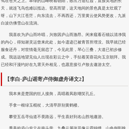
驾在苍天之上。翠绿的山峰映着朝阳，散出万道红霞，直接吴地的长
天，就连飞鸟也难以抵达。登高而望，这天地间的景色真是太壮观了
呀，山下大江苍茫，向东流去，不再西还，万里黄云使风势更改，九派
白波仿佛雪山在流淌。
我喜欢为庐山而吟唱，兴致因庐山而激昂。闲来窥看石镜以清净我
的内心，得知谢灵运曾来此处，如今遗迹已被青苔所埋没。我早就已经
服食还丹，对世情毫无留恋了，今见此景，琴心三叠，大道已初步修
成。我远远地望见仙人出现在彩云之中，手拈着芙蓉花向玉京朝拜。我
已经和汗漫约好在九霄天外相见，也愿意接引卢敖去遨游太空。
【李白·庐山谣寄卢侍御虚舟译文2】
我本来是楚国的狂人接舆，高唱着凤歌嘲笑孔丘。
手拿一根绿玉棍杖，大清早辞别黄鹤楼。
攀登五岳寻仙道不畏路远，平生喜好到名山胜地遨游。
秀美的庐山耸立在南斗旁，九叠云屏张开像云霞锦绣，山色倒影映